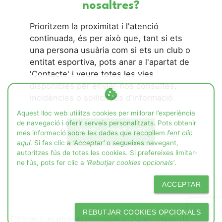
nosaltres?
Prioritzem la proximitat i l'atenció
continuada, és per això que, tant si ets
una persona usuària com si ets un club o
entitat esportiva, pots anar a l'apartat de
'Contacte' i veure totes les vies
disponibles per enviar-nos consultes,
cookie
incidències o sol·licituds d’informació.
Aquest lloc web utilitza cookies per millorar l’experiència
de navegació i oferir serveis personalitzats. Pots obtenir
ANAR A CONTACTE
més informació sobre les dades que recopilem
fent clic
aquí
. Si fas clic a
'Acceptar'
o segueixes navegant,
autoritzes l’ús de totes les cookies. Si prefereixes limitar-
ne l’ús, pots fer clic a
'Rebutjar cookies opcionals'
.
ACCEPTAR
REBUTJAR COOKIES OPCIONALS
TPVSports és una aplicacions desenvolupada per EQlogic Computers | © 2026 EQC