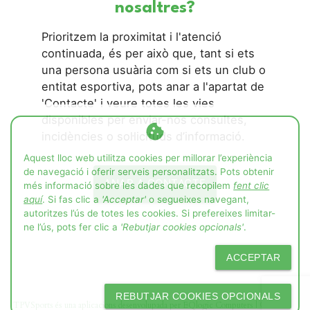
nosaltres?
Prioritzem la proximitat i l'atenció
continuada, és per això que, tant si ets
una persona usuària com si ets un club o
entitat esportiva, pots anar a l'apartat de
'Contacte' i veure totes les vies
disponibles per enviar-nos consultes,
cookie
incidències o sol·licituds d’informació.
Aquest lloc web utilitza cookies per millorar l’experiència
de navegació i oferir serveis personalitzats. Pots obtenir
ANAR A CONTACTE
més informació sobre les dades que recopilem
fent clic
aquí
. Si fas clic a
'Acceptar'
o segueixes navegant,
autoritzes l’ús de totes les cookies. Si prefereixes limitar-
ne l’ús, pots fer clic a
'Rebutjar cookies opcionals'
.
ACCEPTAR
REBUTJAR COOKIES OPCIONALS
TPVSports és una aplicacions desenvolupada per EQlogic Computers | © 2026 EQC