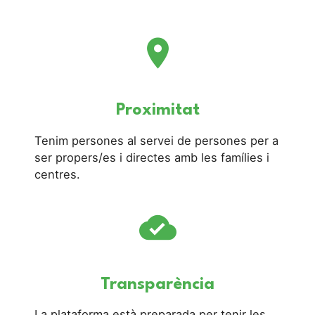
place
Proximitat
Tenim persones al servei de persones per a
ser propers/es i directes amb les famílies i
centres.
cloud_done
Transparència
La plataforma està preparada per tenir les